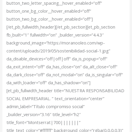
button_two_letter_spacing__hover_enabled=”off”
button_one_bg_color__hover_enabled=”off”
button_two_bg_color__hover_enabled=”off”]
[/et_pb_fullwidth_header][/et_pb_section][et_pb_section
fb_built=”1″ fullwidth=”on” _builder_version=”4.4.3″
background_image=”https://moranooleo.com/wp-
content/uploads/2019/05/sostenibilidad-social-1.jpg”
da_disable_devices=”off|off|off” da_is_popup=”off”
da_exit_intent=”off” da_has_close=”on” da_alt_close=”off”
da_dark_close=”off” da_not_modal=”on” da_is_singular=”off”
da_with_loader=”off” da_has_shadow=”on”]
[et_pb_fullwidth_header title=”NUESTRA RESPONSABILIDAD
SOCIAL EMPRESARIAL. ” text_orientation=”center”
admin_label=”Título compromiso social”
_builder_version=”3.16″ title_level=”h2″
title_font=”Montserrat|700|||||||”
title_text_color=”#ffffff” background_color=”rgba(0,0,0,0.3)”