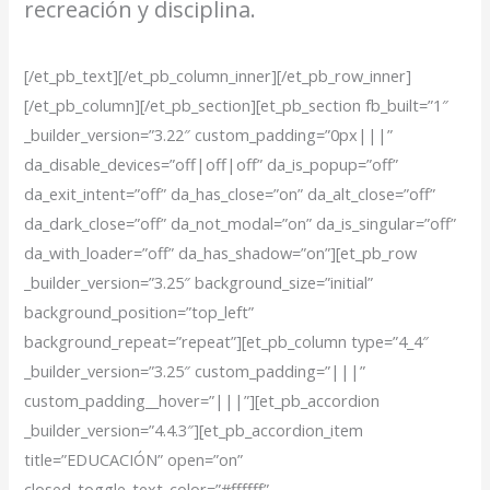
recreación y disciplina.
[/et_pb_text][/et_pb_column_inner][/et_pb_row_inner]
[/et_pb_column][/et_pb_section][et_pb_section fb_built=”1″
_builder_version=”3.22″ custom_padding=”0px|||”
da_disable_devices=”off|off|off” da_is_popup=”off”
da_exit_intent=”off” da_has_close=”on” da_alt_close=”off”
da_dark_close=”off” da_not_modal=”on” da_is_singular=”off”
da_with_loader=”off” da_has_shadow=”on”][et_pb_row
_builder_version=”3.25″ background_size=”initial”
background_position=”top_left”
background_repeat=”repeat”][et_pb_column type=”4_4″
_builder_version=”3.25″ custom_padding=”|||”
custom_padding__hover=”|||”][et_pb_accordion
_builder_version=”4.4.3″][et_pb_accordion_item
title=”EDUCACIÓN” open=”on”
closed_toggle_text_color=”#ffffff”