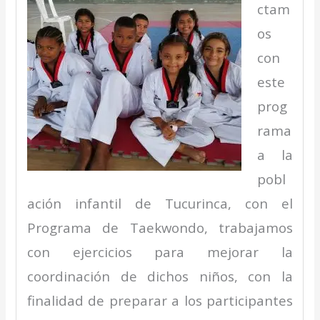
ctam
os
con
este
prog
rama
a la
pobl
ación infantil de Tucurinca, con el
Programa de Taekwondo, trabajamos
con ejercicios para mejorar la
coordinación de dichos niños, con la
finalidad de preparar a los participantes