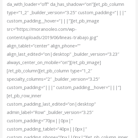
da_with_loader=”off” da_has_shadow=”on”][et_pb_column
type=”1_2″ _builder_version=”3.25″ custom_padding=”|||”
custom_padding__hover=”|||”][et_pb_image
src=”https://moranooleo.com/wp-
content/uploads/2019/06/lineas-trabajo.jpg”
align_tablet=”center” align_phone=””
align_last_edited=”on|desktop” _builder_version=”3.23″
always_center_on_mobile=”on”][/et_pb_image]
[/et_pb_column][et_pb_column type=”1_2″
specialty_columns=”2″ _builder_version=”3.25″
custom_padding=”|||” custom_padding__hover=”|||”]
[et_pb_row_inner
custom_padding_last_edited=”on|desktop”
admin_label=”Row” _builder_version=”3.25″
custom_padding=”70px||0px|”
custom_padding_tablet=”40px||0px|”
custom_padding_phone=”0px||0px|”][et_pb_column_inner