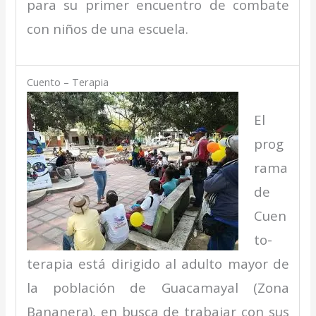
para su primer encuentro de combate
con niños de una escuela.
Cuento – Terapia
El
prog
rama
de
Cuen
to-
terapia está dirigido al adulto mayor de
la población de Guacamayal (Zona
Bananera), en busca de trabajar con sus