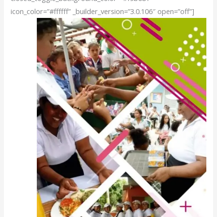
icon_color=”#ffffff” _builder_version=”3.0.106″ open=”off”]