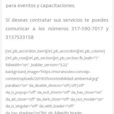
para eventos y capacitaciones.
Sí deseas contratar sus servicios te puedes
comunicar a los números 317-590-7017 y
3137533158
[/et_pb_accordion_item][/et_pb_accordion][/et_pb_column]
[/et_pb_row][/et_pb_section][et_pb_section fb_built=”1″
fullwidth=”on” _builder_version=”3.22″
background_image=”https://moranooleo.com/wp-
content/uploads/2019/05/sostenibilidad-ambiental.jpg”
parallax=”on” da_disable_devices=”off|off|off”
da_is_popup=”off” da_exit_intent=”off” da_has_close=”on”
da_alt_close=”off” da_dark_close=”off” da_not_modal=”on”
da_is_singular=”off” da_with_loader=”off”
da_has_shadow=”on”][et_pb_fullwidth_header