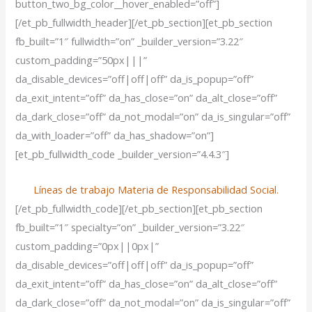
button_two_bg_color__hover_enabled=”off”]
[/et_pb_fullwidth_header][/et_pb_section][et_pb_section
fb_built=”1″ fullwidth=”on” _builder_version=”3.22″
custom_padding=”50px|||”
da_disable_devices=”off|off|off” da_is_popup=”off”
da_exit_intent=”off” da_has_close=”on” da_alt_close=”off”
da_dark_close=”off” da_not_modal=”on” da_is_singular=”off”
da_with_loader=”off” da_has_shadow=”on”]
[et_pb_fullwidth_code _builder_version=”4.4.3″]
Líneas de trabajo Materia de Responsabilidad Social.
[/et_pb_fullwidth_code][/et_pb_section][et_pb_section
fb_built=”1″ specialty=”on” _builder_version=”3.22″
custom_padding=”0px||0px|”
da_disable_devices=”off|off|off” da_is_popup=”off”
da_exit_intent=”off” da_has_close=”on” da_alt_close=”off”
da_dark_close=”off” da_not_modal=”on” da_is_singular=”off”