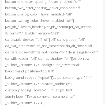
button_one_letter_spacing__hover_enabled=”off”
button_two_letter_spacing__hover_enabled=”off”
button_one_bg_color__hover_enabled=”off”
button_two_bg_color__hover_enabled=”off”]
[/et_pb_fullwidth_header][/et_pb_section][et_pb_section
fb_built=”1″ _builder_version=”3.22″
da_disable_devices=”off|off|off” da_is_popup=”off”
da_exit_intent=”off” da_has_close=”on” da_alt_close=”off”
da_dark_close=”off” da_not_modal=”on” da_is_singular=”off”
da_with_loader=”off” da_has_shadow=”on”][et_pb_row
_builder_version=”3.25″ background_size=”initial”
background_position=”top_left”
background_repeat=”repeat”][et_pb_column type=”4_4″
_builder_version=”3.25″ custom_padding=”|||”
custom_padding__hover=”|||”][et_pb_text
admin_label=”Texto compromiso ambiental”
_builder_version=”3.27.4″]