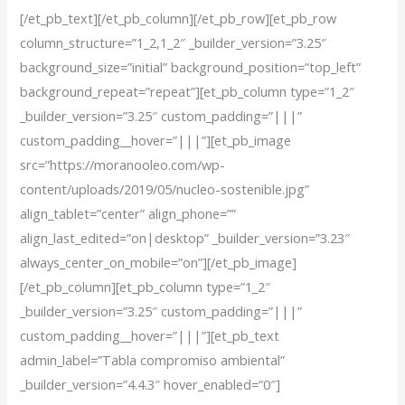
[/et_pb_text][/et_pb_column][/et_pb_row][et_pb_row
column_structure=”1_2,1_2″ _builder_version=”3.25″
background_size=”initial” background_position=”top_left”
background_repeat=”repeat”][et_pb_column type=”1_2″
_builder_version=”3.25″ custom_padding=”|||”
custom_padding__hover=”|||”][et_pb_image
src=”https://moranooleo.com/wp-
content/uploads/2019/05/nucleo-sostenible.jpg”
align_tablet=”center” align_phone=””
align_last_edited=”on|desktop” _builder_version=”3.23″
always_center_on_mobile=”on”][/et_pb_image]
[/et_pb_column][et_pb_column type=”1_2″
_builder_version=”3.25″ custom_padding=”|||”
custom_padding__hover=”|||”][et_pb_text
admin_label=”Tabla compromiso ambiental”
_builder_version=”4.4.3″ hover_enabled=”0″]