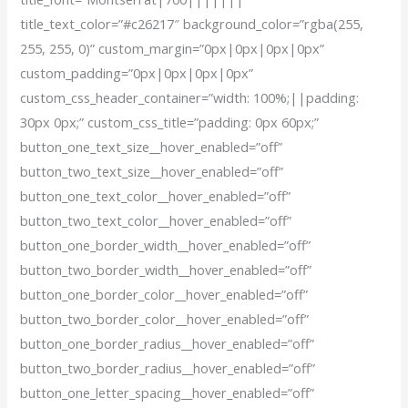
title_text_color=”#c26217″ background_color=”rgba(255,
255, 255, 0)” custom_margin=”0px|0px|0px|0px”
custom_padding=”0px|0px|0px|0px”
custom_css_header_container=”width: 100%;||padding:
30px 0px;” custom_css_title=”padding: 0px 60px;”
button_one_text_size__hover_enabled=”off”
button_two_text_size__hover_enabled=”off”
button_one_text_color__hover_enabled=”off”
button_two_text_color__hover_enabled=”off”
button_one_border_width__hover_enabled=”off”
button_two_border_width__hover_enabled=”off”
button_one_border_color__hover_enabled=”off”
button_two_border_color__hover_enabled=”off”
button_one_border_radius__hover_enabled=”off”
button_two_border_radius__hover_enabled=”off”
button_one_letter_spacing__hover_enabled=”off”