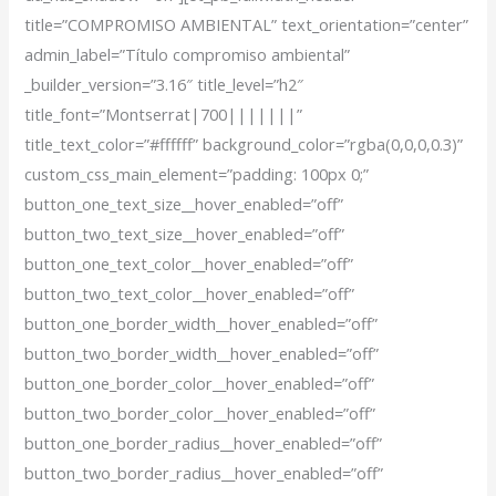
title=”COMPROMISO AMBIENTAL” text_orientation=”center”
admin_label=”Título compromiso ambiental”
_builder_version=”3.16″ title_level=”h2″
title_font=”Montserrat|700|||||||”
title_text_color=”#ffffff” background_color=”rgba(0,0,0,0.3)”
custom_css_main_element=”padding: 100px 0;”
button_one_text_size__hover_enabled=”off”
button_two_text_size__hover_enabled=”off”
button_one_text_color__hover_enabled=”off”
button_two_text_color__hover_enabled=”off”
button_one_border_width__hover_enabled=”off”
button_two_border_width__hover_enabled=”off”
button_one_border_color__hover_enabled=”off”
button_two_border_color__hover_enabled=”off”
button_one_border_radius__hover_enabled=”off”
button_two_border_radius__hover_enabled=”off”