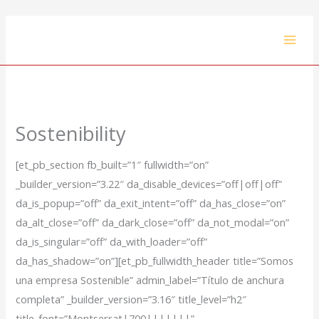
Ir
al
contenido
Sostenibility
[et_pb_section fb_built=”1″ fullwidth=”on”
_builder_version=”3.22″ da_disable_devices=”off|off|off”
da_is_popup=”off” da_exit_intent=”off” da_has_close=”on”
da_alt_close=”off” da_dark_close=”off” da_not_modal=”on”
da_is_singular=”off” da_with_loader=”off”
da_has_shadow=”on”][et_pb_fullwidth_header title=”Somos
una empresa Sostenible” admin_label=”Título de anchura
completa” _builder_version=”3.16″ title_level=”h2″
title_font=”Montserrat|700|||||||”