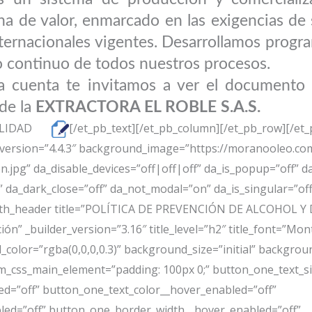
na de valor, enmarcado en las exigencias de
nternacionales vigentes. Desarrollamos progr
o continuo de todos nuestros procesos.
 la cuenta te invitamos a ver el documento
 de la
EXTRACTORA EL ROBLE S.A.S.
IBILIDAD
[/et_pb_text][/et_pb_column][/et_pb_row][/et_
er_version=”4.4.3″ background_image=”https://moranooleo.c
jpg” da_disable_devices=”off|off|off” da_is_popup=”off” da
” da_dark_close=”off” da_not_modal=”on” da_is_singular=”off
dth_header title=”POLÍTICA DE PREVENCIÓN DE ALCOHOL Y D
ción” _builder_version=”3.16″ title_level=”h2″ title_font=”M
d_color=”rgba(0,0,0,0.3)” background_size=”initial” backgrou
_css_main_element=”padding: 100px 0;” button_one_text_si
ed=”off” button_one_text_color__hover_enabled=”off”
led=”off” button_one_border_width__hover_enabled=”off”