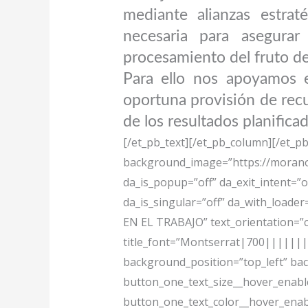
mediante alianzas estrat
necesaria para asegurar
procesamiento del fruto de
Para ello nos apoyamos 
oportuna provisión de recur
de los resultados planificad
[/et_pb_text][/et_pb_column][/et_pb
background_image=”https://moranoo
da_is_popup=”off” da_exit_intent=”o
da_is_singular=”off” da_with_load
EN EL TRABAJO” text_orientation=”cen
title_font=”Montserrat|700|||||||” 
background_position=”top_left” ba
button_one_text_size__hover_enable
button_one_text_color__hover_enab