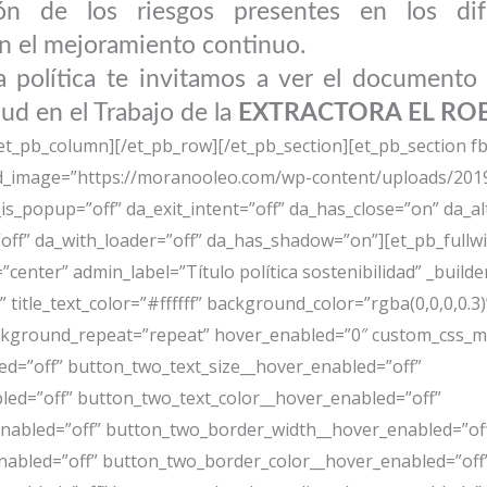
ión de los riesgos presentes en los di
en el mejoramiento continuo.
la política te invitamos a ver el document
lud en el Trabajo de la
EXTRACTORA EL ROBL
/et_pb_column][/et_pb_row][/et_pb_section][et_pb_section fb
d_image=”https://moranooleo.com/wp-content/uploads/2019/0
_is_popup=”off” da_exit_intent=”off” da_has_close=”on” da_al
off” da_with_loader=”off” da_has_shadow=”on”][et_pb_fullw
nter” admin_label=”Título política sostenibilidad” _builder_
title_text_color=”#ffffff” background_color=”rgba(0,0,0,0.3)
ckground_repeat=”repeat” hover_enabled=”0″ custom_css_ma
d=”off” button_two_text_size__hover_enabled=”off”
led=”off” button_two_text_color__hover_enabled=”off”
nabled=”off” button_two_border_width__hover_enabled=”of
abled=”off” button_two_border_color__hover_enabled=”off