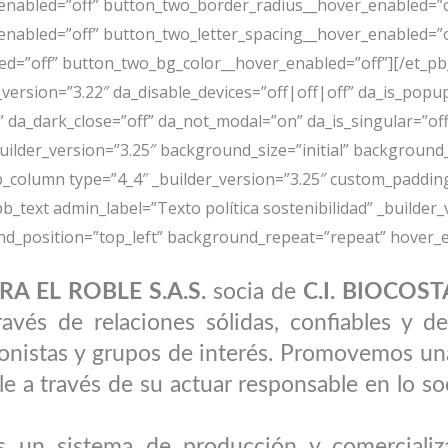
nabled=”off” button_two_border_radius__hover_enabled=”o
enabled=”off” button_two_letter_spacing__hover_enabled=”o
=”off” button_two_bg_color__hover_enabled=”off”][/et_pb_
_version=”3.22″ da_disable_devices=”off|off|off” da_is_popup
” da_dark_close=”off” da_not_modal=”on” da_is_singular=”off
lder_version=”3.25″ background_size=”initial” background_
_column type=”4_4″ _builder_version=”3.25″ custom_paddin
text admin_label=”Texto política sostenibilidad” _builder_v
nd_position=”top_left” background_repeat=”repeat” hover_
A EL ROBLE S.A.S.
socia de
C.I. BIOCOSTA
ravés de relaciones sólidas, confiables y d
ionistas y grupos de interés. Promovemos un
e a través de su actuar responsable en lo soc
un sistema de producción y comercializ