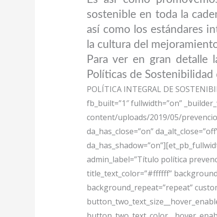
sostenible en toda la cade
así como los estándares i
la cultura del mejoramient
Para ver en gran detalle
Políticas de Sostenibilidad
POLÍTICA INTEGRAL DE SOSTEN
fb_built=”1″ fullwidth=”on” _build
content/uploads/2019/05/prevencion.
da_has_close=”on” da_alt_close=”off
da_has_shadow=”on”][et_pb_fullwi
admin_label=”Título política preven
title_text_color=”#ffffff” backgroun
background_repeat=”repeat” custom
button_two_text_size__hover_enabl
button_two_text_color__hover_enab