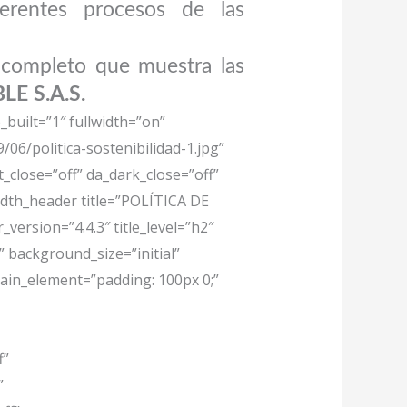
ferentes procesos de las
o completo que muestra las
E S.A.S.
_built=”1″ fullwidth=”on”
6/politica-sostenibilidad-1.jpg”
t_close=”off” da_dark_close=”off”
idth_header title=”POLÍTICA DE
version=”4.4.3″ title_level=”h2″
” background_size=”initial”
in_element=”padding: 100px 0;”
f”
”