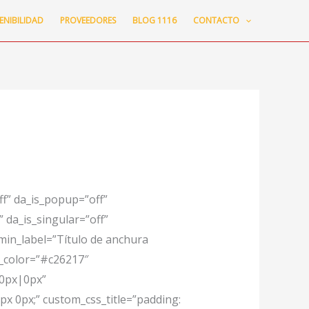
ENIBILIDAD
PROVEEDORES
BLOG 1116
CONTACTO
ff” da_is_popup=”off”
 da_is_singular=”off”
min_label=”Título de anchura
t_color=”#c26217″
|0px|0px”
 0px;” custom_css_title=”padding: