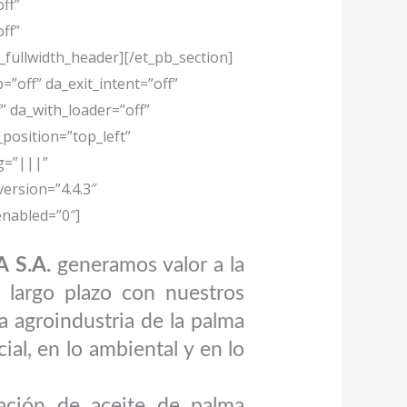
ff”
ff”
fullwidth_header][/et_pb_section]
=”off” da_exit_intent=”off”
” da_with_loader=”off”
position=”top_left”
g=”|||”
ersion=”4.4.3″
enabled=”0″]
 S.A.
generamos valor a la
e largo plazo con nuestros
a agroindustria de la palma
ial, en lo ambiental y en lo
ación de aceite de palma