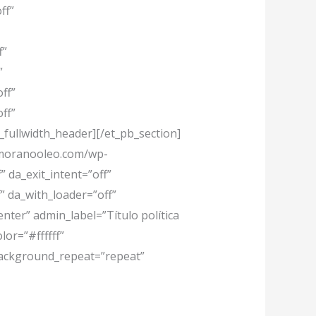
ff”
f”
”
ff”
ff”
fullwidth_header][/et_pb_section]
//moranooleo.com/wp-
” da_exit_intent=”off”
” da_with_loader=”off”
ter” admin_label=”Título política
lor=”#ffffff”
 background_repeat=”repeat”