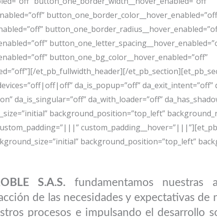
led=”off” button_one_border_width__hover_enabled=”off”
abled=”off” button_one_border_color__hover_enabled=”off
abled=”off” button_one_border_radius__hover_enabled=”of
nabled=”off” button_one_letter_spacing__hover_enabled=”o
enabled=”off” button_one_bg_color__hover_enabled=”off”
=”off”][/et_pb_fullwidth_header][/et_pb_section][et_pb_sec
evices=”off|off|off” da_is_popup=”off” da_exit_intent=”off” 
on” da_is_singular=”off” da_with_loader=”off” da_has_shad
_size=”initial” background_position=”top_left” background
 custom_padding=”|||” custom_padding__hover=”|||”][et_pb_
ackground_size=”initial” background_position=”top_left” ba
BLE S.A.S.
fundamentamos nuestras ac
facción de las necesidades y expectativas de 
stros procesos e impulsando el desarrollo s