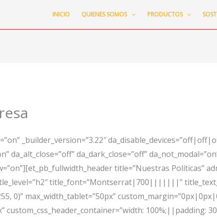
INICIO
QUIENES SOMOS
PRODUCTOS
SOST
presa
h=”on” _builder_version=”3.22″ da_disable_devices=”off|off|o
on” da_alt_close=”off” da_dark_close=”off” da_not_modal=”on”
=”on”][et_pb_fullwidth_header title=”Nuestras Políticas” ad
itle_level=”h2″ title_font=”Montserrat|700|||||||” title_tex
255, 0)” max_width_tablet=”50px” custom_margin=”0px|0px
custom_css_header_container=”width: 100%;||padding: 30px