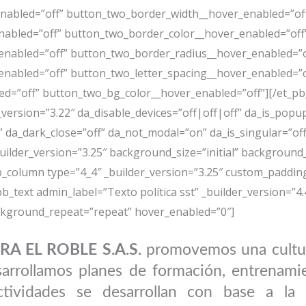
nabled=”off” button_two_border_width__hover_enabled=”of
abled=”off” button_two_border_color__hover_enabled=”off
nabled=”off” button_two_border_radius__hover_enabled=”o
enabled=”off” button_two_letter_spacing__hover_enabled=”o
=”off” button_two_bg_color__hover_enabled=”off”][/et_pb_
_version=”3.22″ da_disable_devices=”off|off|off” da_is_popup
” da_dark_close=”off” da_not_modal=”on” da_is_singular=”off
lder_version=”3.25″ background_size=”initial” background_
_column type=”4_4″ _builder_version=”3.25″ custom_paddin
text admin_label=”Texto política sst” _builder_version=”4.4
ckground_repeat=”repeat” hover_enabled=”0″]
A EL ROBLE S.A.S.
promovemos una cultur
esarrollamos planes de formación, entrenami
ctividades se desarrollan con base a la id