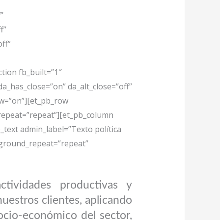
”
f”
ff”
tion fb_built=”1″
da_has_close=”on” da_alt_close=”off”
ow=”on”][et_pb_row
_repeat=”repeat”][et_pb_column
text admin_label=”Texto política
ckground_repeat=”repeat”
tividades productivas y
nuestros clientes, aplicando
ocio-económico del sector,