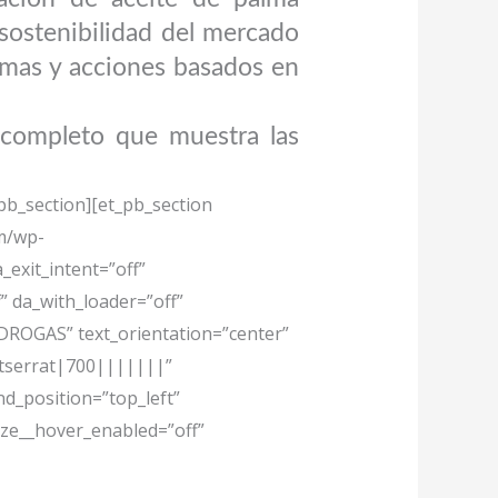
 sostenibilidad del mercado
amas y acciones basados en
 completo que muestra las
pb_section][et_pb_section
om/wp-
_exit_intent=”off”
” da_with_loader=”off”
ROGAS” text_orientation=”center”
ontserrat|700|||||||”
nd_position=”top_left”
ze__hover_enabled=”off”