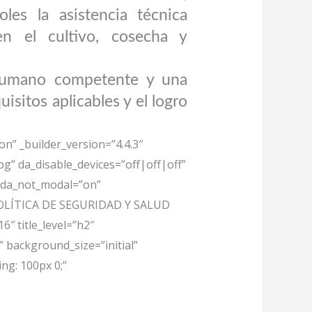
les la asistencia técnica
en el cultivo, cosecha y
 humano competente y una
isitos aplicables y el logro
on” _builder_version=”4.4.3″
” da_disable_devices=”off|off|off”
” da_not_modal=”on”
=”POLÍTICA DE SEGURIDAD Y SALUD
6″ title_level=”h2″
” background_size=”initial”
g: 100px 0;”