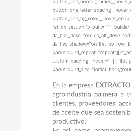
button_one_border_radius__hover_e
button_one_letter_spacing__hover_
button_one_bg_color__hover_enabled
[et_pb_section fb_built=”1″ _builder
da_has_close=”on” da_alt_close=”off
da_has_shadow=”on”][et_pb_row _bui
background_repeat=”repeat”][et_pb
custom_padding__hover=”|||”][et_pb_
background_size=”initial” backgrou
En la empresa
EXTRACTOR
agroindustria palmera a t
clientes, proveedores, acc
de aceite que sea sostenibl
productivo.
Es así como promovemos 