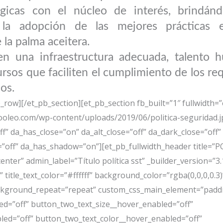
égicas con el núcleo de interés, brindándo
 la adopción de las mejores prácticas 
 la palma aceitera.
en una infraestructura adecuada, talento
sos que faciliten el cumplimiento de los requ
os.
_row][/et_pb_section][et_pb_section fb_built=”1″ fullwidth=”
leo.com/wp-content/uploads/2019/06/politica-seguridad.jpg
ff” da_has_close=”on” da_alt_close=”off” da_dark_close=”off
er=”off” da_has_shadow=”on”][et_pb_fullwidth_header title
ter” admin_label=”Título política sst” _builder_version=”3.1
title_text_color=”#ffffff” background_color=”rgba(0,0,0,0.3)
ckground_repeat=”repeat” custom_css_main_element=”paddin
d=”off” button_two_text_size__hover_enabled=”off”
led=”off” button_two_text_color__hover_enabled=”off”