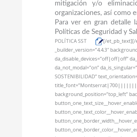
mitigación y/o eliminac
organizaciones, así como 
Para ver en gran detalle 
Políticas de Seguridad y Sa
POLÍTICA SST
[/et_pb_text][
_builder_version=”4.4.3″ backgroun
da_disable_devices=”off|off|off” da
da_not_modal=”on” da_is_singular=”
SOSTENIBILIDAD” text_orientation=”ce
title_font=”Montserrat|700|||||||” 
background_position=”top_left” ba
button_one_text_size__hover_enable
button_one_text_color__hover_enab
button_one_border_width__hover_e
button_one_border_color__hover_en