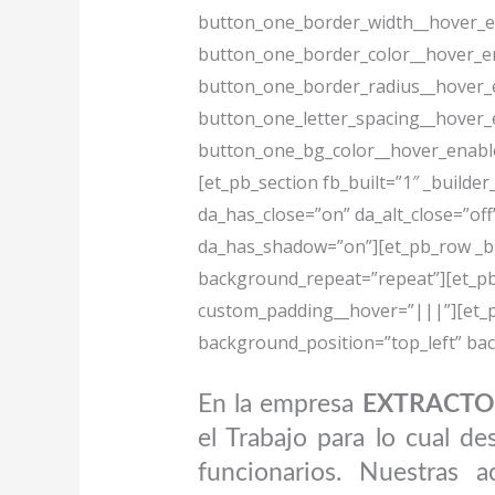
button_one_border_width__hover_e
button_one_border_color__hover_en
button_one_border_radius__hover_e
button_one_letter_spacing__hover_
button_one_bg_color__hover_enabled
[et_pb_section fb_built=”1″ _builder
da_has_close=”on” da_alt_close=”off
da_has_shadow=”on”][et_pb_row _bui
background_repeat=”repeat”][et_pb
custom_padding__hover=”|||”][et_pb_
background_position=”top_left” ba
En la empresa
EXTRACTOR
el Trabajo para lo cual d
funcionarios. Nuestras a