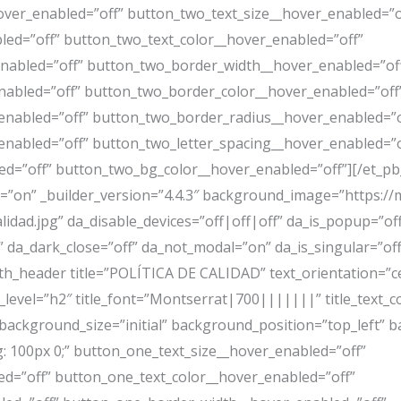
over_enabled=”off” button_two_text_size__hover_enabled=”o
led=”off” button_two_text_color__hover_enabled=”off”
nabled=”off” button_two_border_width__hover_enabled=”of
abled=”off” button_two_border_color__hover_enabled=”off
nabled=”off” button_two_border_radius__hover_enabled=”o
enabled=”off” button_two_letter_spacing__hover_enabled=”o
=”off” button_two_bg_color__hover_enabled=”off”][/et_pb_
dth=”on” _builder_version=”4.4.3″ background_image=”https:
idad.jpg” da_disable_devices=”off|off|off” da_is_popup=”off
” da_dark_close=”off” da_not_modal=”on” da_is_singular=”off
h_header title=”POLÍTICA DE CALIDAD” text_orientation=”cen
le_level=”h2″ title_font=”Montserrat|700|||||||” title_text_co
 background_size=”initial” background_position=”top_left”
 100px 0;” button_one_text_size__hover_enabled=”off”
ed=”off” button_one_text_color__hover_enabled=”off”