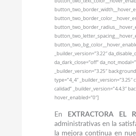
button_two_text_color__hover_enab
button_two_border_width__hover_en
button_two_border_color__hover_en
button_two_border_radius__hover_e
button_two_letter_spacing__hover_
button_two_bg_color__hover_enabled
_builder_version=”3.22″ da_disable_d
da_dark_close=”off” da_not_modal=”
_builder_version=”3.25″ background
type=”4_4″ _builder_version=”3.25″
calidad” _builder_version=”4.4.3″ b
hover_enabled=”0″]
En
EXTRACTORA EL RO
administrativas en la satis
la mejora continua en nue