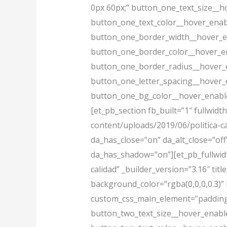
0px 60px;” button_one_text_size__h
button_one_text_color__hover_enab
button_one_border_width__hover_e
button_one_border_color__hover_en
button_one_border_radius__hover_e
button_one_letter_spacing__hover_
button_one_bg_color__hover_enabled
[et_pb_section fb_built=”1″ fullwi
content/uploads/2019/06/politica-cal
da_has_close=”on” da_alt_close=”off
da_has_shadow=”on”][et_pb_fullwidt
calidad” _builder_version=”3.16″ tit
background_color=”rgba(0,0,0,0.3)”
custom_css_main_element=”padding:
button_two_text_size__hover_enabl