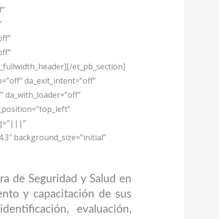
f”
”
ff”
ff”
fullwidth_header][/et_pb_section]
=”off” da_exit_intent=”off”
” da_with_loader=”off”
position=”top_left”
g=”|||”
.3″ background_size=”initial”
a de Seguridad y Salud en
ento y capacitación de sus
entificación, evaluación,