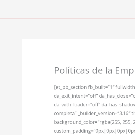
Ir
al
contenido
Políticas de la Em
[et_pb_section fb_built=”1″ fullwidt
da_exit_intent=”off” da_has_close=”
da_with_loader=”off” da_has_shadow
completa” _builder_version=”3.16″ t
background_color=”rgba(255, 255, 
custom_padding=”0px|0px|0px|0px” 